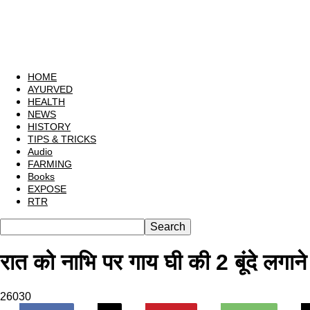
HOME
AYURVED
HEALTH
NEWS
HISTORY
TIPS & TRICKS
Audio
FARMING
Books
EXPOSE
RTR
रात को नाभि पर गाय घी की 2 बूंदे लगान
26030