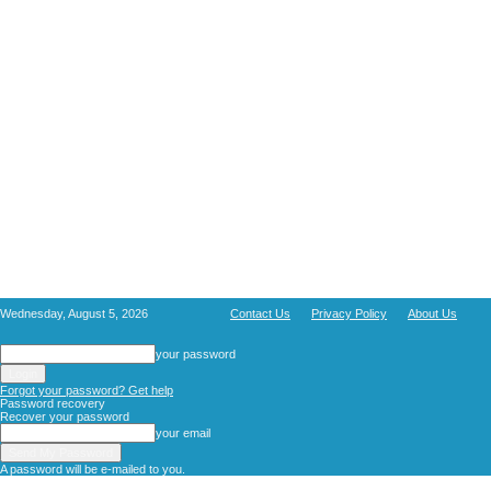
Wednesday, August 5, 2026
Contact Us
Privacy Policy
About Us
your password
Forgot your password? Get help
Password recovery
Recover your password
your email
A password will be e-mailed to you.