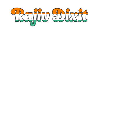
Rajiv
Dixit
|
Rajiv
Dixit
Audio
|
Rajiv
Dixit
Video
|
Rajiv
Dixit
Lecture
|
Rajiv
Dixit
Health