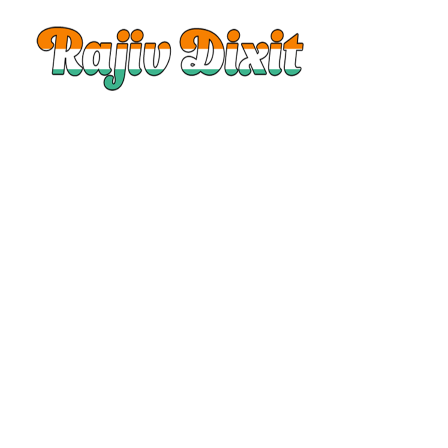
Rajiv
Dixit
|
Rajiv
Dixit
Audio
|
Rajiv
Dixit
Video
|
Rajiv
Dixit
Lecture
|
Rajiv
Dixit
Health