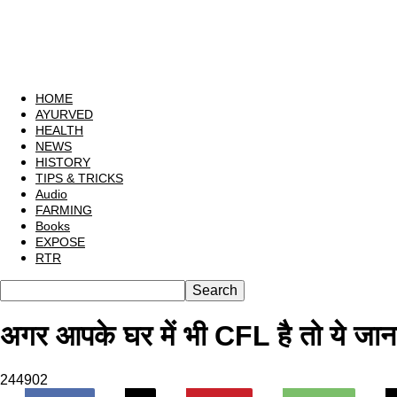
HOME
AYURVED
HEALTH
NEWS
HISTORY
TIPS & TRICKS
Audio
FARMING
Books
EXPOSE
RTR
अगर आपके घर में भी CFL है तो ये जान
244902