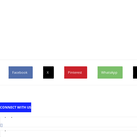
Facebook
X
Pinterest
WhatsApp
CONNECT WITH US
1,707,502
Fans
2,214
Followers