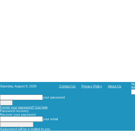
Si
Saturday, August 8, 2026
Contact Us
Privacy Policy
About Us
We
your password
Forgot your password? Get help
Password recovery
Recover your password
your email
A password will be e-mailed to you.