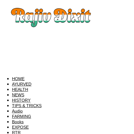
Rajiv
Dixit
|
Rajiv
Dixit
Audio
|
Rajiv
Dixit
Video
|
Rajiv
Dixit
Lecture
HOME
|
AYURVED
Rajiv
HEALTH
Dixit
NEWS
Health
HISTORY
TIPS & TRICKS
Audio
FARMING
Books
EXPOSE
RTR