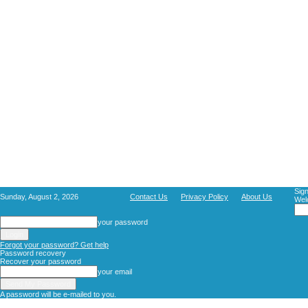
Sign
Sunday, August 2, 2026
Contact Us
Privacy Policy
About Us
Wel
your password
Forgot your password? Get help
Password recovery
Recover your password
your email
A password will be e-mailed to you.