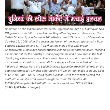
Chairman of The Indian Space Research Organisation (ISRO) G.Madhavan Nair
(C) gestures with fellow scientists as they attend a press conference at The
Satish Dhawan Space Centre in Sriharikota some 110kms north of Chennai on
October 22, 2008, after the successful launch of the Indian spacecraft - Polar
Satellite Launch Vehicle-C11(PSLV) carring India's first unar probe
Chandrayaan-1. India has successfully launched its first lunar mission, marking
a major boost for the country's space programme and a new step in the fast-
developing Asian space race. There were cheers in mission control as the
unmanned lunar orbiting spacecraft Chandrayaan-1 was launched with an
Indian-built rocket from the Satish Dhawan Space Centre in Sriharikota on the
southeastern coast. Officials said the lift-off, which took place in cloudy skies
at 6:22 am (0052 GMT), was a "great success", with the rocket placing the
craft into a transfer orbit around the globe within 19 minutes. AFP
PHOTO/Dibyangshu SARKAR (Photo credit should read DIBYANGSHU
SARKAR/AFP/Getty Images)