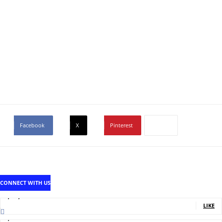
Facebook
X
Pinterest
CONNECT WITH US
1,707,502
Fans
LIKE
2,214
Followers