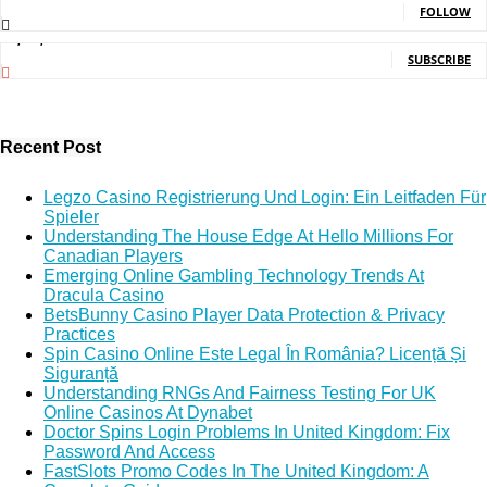
FOLLOW
5,150,000
Subscribers
SUBSCRIBE
Recent Post
Legzo Casino Registrierung Und Login: Ein Leitfaden Für
Spieler
Understanding The House Edge At Hello Millions For
Canadian Players
Emerging Online Gambling Technology Trends At
Dracula Casino
BetsBunny Casino Player Data Protection & Privacy
Practices
Spin Casino Online Este Legal În România? Licență Și
Siguranță
Understanding RNGs And Fairness Testing For UK
Online Casinos At Dynabet
Doctor Spins Login Problems In United Kingdom: Fix
Password And Access
FastSlots Promo Codes In The United Kingdom: A