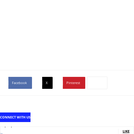
Facebook
X
Pinterest
CONNECT WITH US
1,707,502
Fans
LIKE