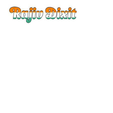
Rajiv
Dixit
|
Rajiv
Dixit
Audio
|
Rajiv
Dixit
Video
|
Rajiv
Dixit
Lecture
|
Rajiv
Dixit
Health