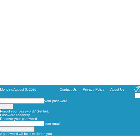
Sig
Monday, August 3, 2026
Contact Us
Privacy Policy
About Us
Wel
your password
Forgot your password? Get help
Password recovery
Recover your password
your email
A password will be e-mailed to you.