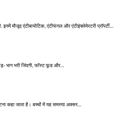
में मौजूद एंटीबायोटिक, एंटीफंगल और एंटीइंफ्लेमेरटरी प्रॉपर्टी...
ौड़- भाग भरी जिंदगी, फॉस्ट फूड और...
कहा जाता है। बच्‍चों में यह समस्‍या अक्‍सर...