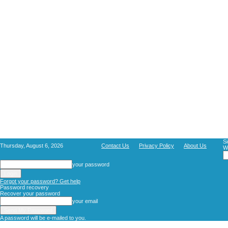
Si
Thursday, August 6, 2026
Contact Us
Privacy Policy
About Us
W
your password
Forgot your password? Get help
Password recovery
Recover your password
your email
A password will be e-mailed to you.