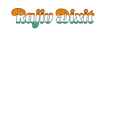
Rajiv
Dixit
|
Rajiv
Dixit
Audio
|
Rajiv
Dixit
Video
|
Rajiv
Dixit
Lecture
|
Rajiv
Dixit
Health