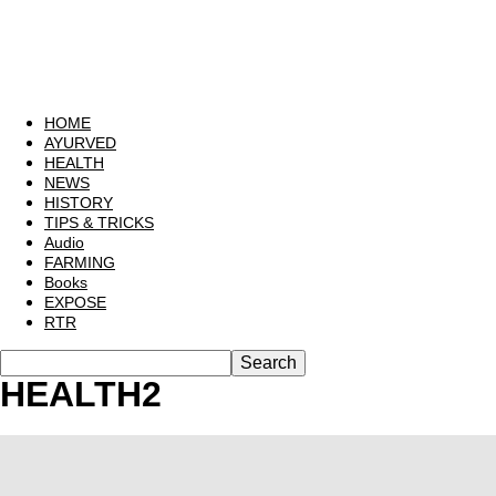
HOME
AYURVED
HEALTH
NEWS
HISTORY
TIPS & TRICKS
Audio
FARMING
Books
EXPOSE
RTR
HEALTH2